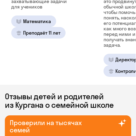
захватывающие задачи
это продвину
для учеников
обычной школ
чтобы помочь
понять, наско
Математика
его потенциал
как много во
Преподаёт 11 лет
перед ними и
получать зна
задача.
Директо
Контроли
Отзывы детей и родителей
из Кургана о семейной школе
Проверили на тысячах
семей