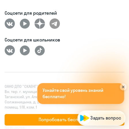
Соцсети для родителей
Соцсети для школьников
У
з
н
а
й
т
е
с
в
о
й
у
р
о
в
е
н
ь
з
н
а
н
и
й
ОАНО ДПО "СКАЕНГ", 109004, г. Москва,
б
е
с
п
л
а
т
н
о
!
А
п
о
п
р
о
м
о
к
о
д
у
O
R
G
A
N
I
C
A
Вн. тер. г. муниципальный округ
Таганский, ул. Александра
м
ы
д
а
р
|
Солженицына, д. 23А, стр.4, этаж/
помещ. 1/III, ком. 1
Лицензия на осуществление
Задать вопрос
Попробовать бесплатно
образовательной деятельности No
Л035‑01298-