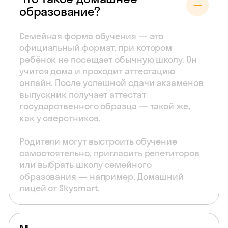
образование?
Семейная форма обучения — это
официальный формат, при котором
ребёнок не посещает обычную школу. Он
учится дома и проходит аттестацию
онлайн. После успешной сдачи экзаменов
выпускник получает аттестат
государственного образца — такой же,
как у сверстников.
Родители могут выстроить обучение
самостоятельно, пригласить репетиторов
или выбрать школу семейного
образования — например, Домашний
лицей от Skysmart.