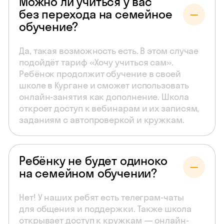
Можно ли учиться у вас
без перехода на семейное
обучение?
Да, такая возможность есть. В этом случае
подойдёт тариф «Хочу учиться сам».
Ребёнок продолжит обучение в своей
школе в Кургане и сможет использовать
онлайн-занятия как дополнение. Школа
откроет доступ к вебинарам и их записям,
заданиям с автопроверкой и кружкам.
Ребёнку не будет одиноко
на семейном обучении?
Нет! У наших ребят есть телеграм-чаты
для общения и поддержки. Также школа
открывает доступ к кружкам — онлайн-