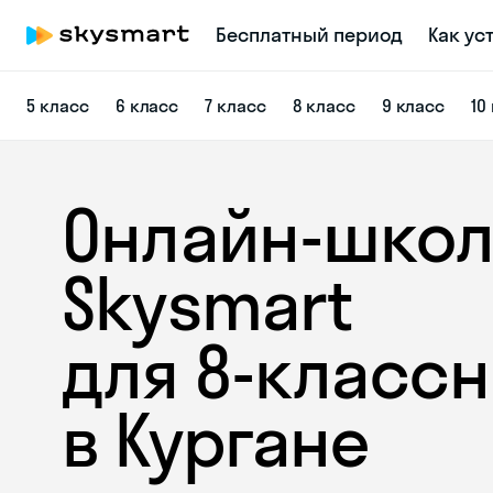
Бесплатный период
Как ус
5 класс
6 класс
7 класс
8 класс
9 класс
10
Онлайн-школ
Skysmart
для 8‑класс
в Кургане