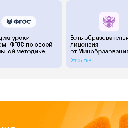
дим уроки
Есть образователь
ом ФГОС по своей
лицензия
льной методике
от Минобразовани
Открыть →