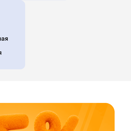
ная
я