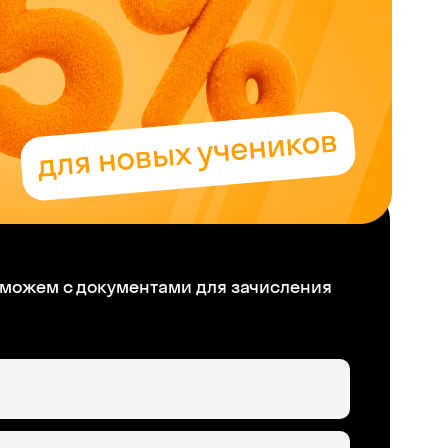
можем с документами для зачисления
Skysmart Chat
online