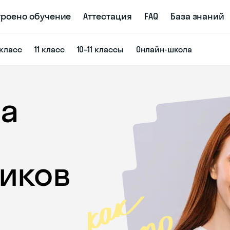
троено обучение
Аттестация
FAQ
База знаний
 класс
11 класс
10–11 классы
Онлайн-школа
а
ников