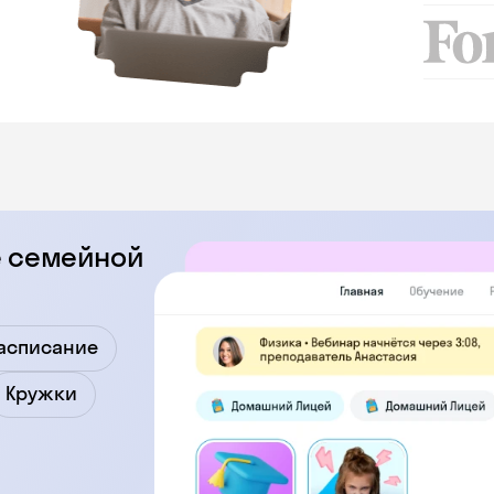
се семейной
асписание
Кружки