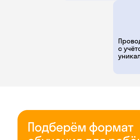
Прово
с учёт
уника