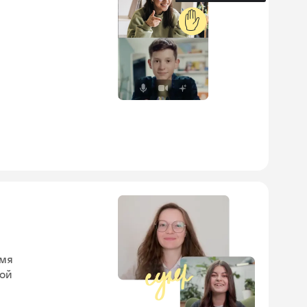
✋
емя
кой