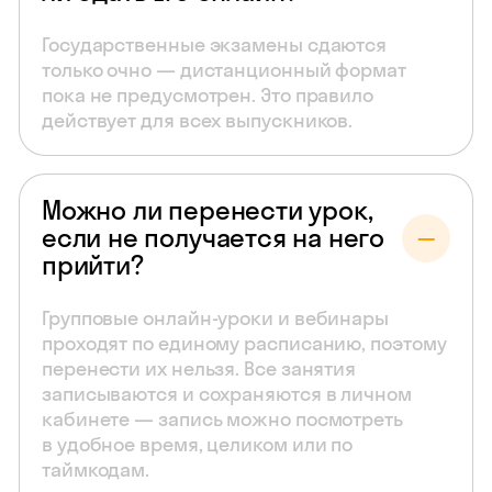
Государственные экзамены сдаются
только очно — дистанционный формат
пока не предусмотрен. Это правило
действует для всех выпускников.
Можно ли перенести урок,
если не получается на него
прийти?
Групповые онлайн-уроки и вебинары
проходят по единому расписанию, поэтому
перенести их нельзя. Все занятия
записываются и сохраняются в личном
кабинете — запись можно посмотреть
в удобное время, целиком или по
таймкодам.