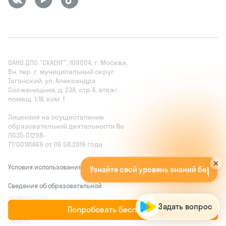
ОАНО ДПО "СКАЕНГ", 109004, г. Москва,
Вн. тер. г. муниципальный округ
Таганский, ул. Александра
Солженицына, д. 23А, стр.4, этаж/
помещ. 1/III, ком. 1
Лицензия на осуществление
образовательной деятельности No
Л035‑01298-
77/00181469 от 06.08.2019 года
У
з
н
а
й
т
е
с
в
о
й
у
р
о
в
е
н
ь
з
н
а
н
и
й
Условия использования
б
е
с
п
л
а
т
н
о
!
А
п
о
п
р
о
м
о
к
о
д
у
O
R
G
A
N
I
Сведения об образовательной
организации
Попробовать бесплатно
Оферта