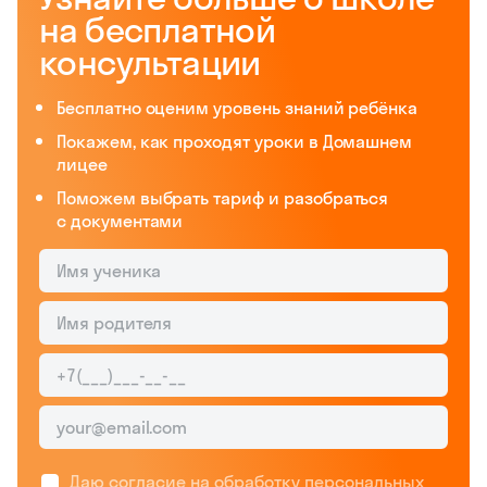
на бесплатной
консультации
Бесплатно оценим уровень знаний ребёнка
Покажем, как проходят уроки в Домашнем
лицее
Поможем выбрать тариф и разобраться
с документами
Даю согласие на обработку
персональных