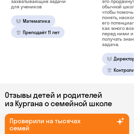
захватывающие задачи
это продвину
для учеников
обычной школ
чтобы помочь
понять, наско
Математика
его потенциал
как много во
Преподаёт 11 лет
перед ними и
получать зна
задача.
Директо
Контроли
Отзывы детей и родителей
из Кургана о семейной школе
Проверили на тысячах
семей